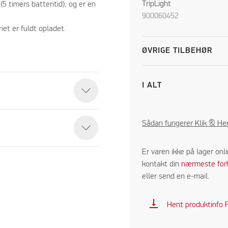
TripLight
5 timers batteritid), og er en
900060452
riet er fuldt opladet.
ØVRIGE TILBEHØR
I ALT
Sådan fungerer Klik & He
Er varen ikke på lager onl
kontakt din
nærmeste for
eller send en e-mail.
vertical_align_bottom
Hent produktinfo 