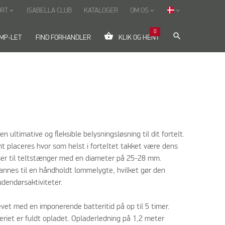
ORT
ISABELLA CLUB
KATALOGER
OM OS
keyboard_arrow_down
keyboard_arrow_down
keyboard_arrow_down
0
shopping_basket
search
MP-LET
FIND FORHANDLER
KLIK OG HENT
n ultimative og fleksible belysningsløsning til dit fortelt.
t placeres hvor som helst i forteltet takket være dens
sser til teltstænger med en diameter på 25-28 mm.
nnes til en håndholdt lommelygte, hvilket gør den
udendørsaktiviteter.
evet med en imponerende batteritid på op til 5 timer.
teriet er fuldt opladet. Opladerledning på 1,2 meter