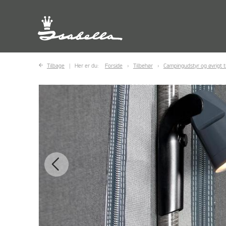
Tilbage
Her er du:
Forside
Tilbehør
Campingudstyr og øvrigt t