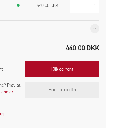
●
440,00
DKK
440,00
DKK
nt
Klik og hent
ine? Prøv at
Find forhandler
handler
PDF