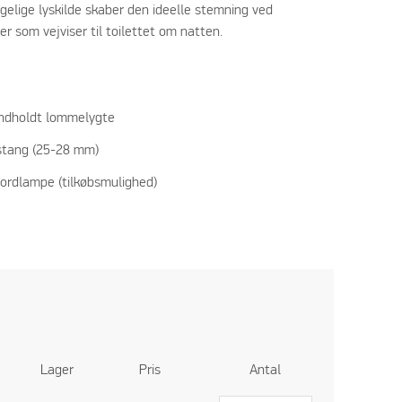
elige lyskilde skaber den ideelle stemning ved
er som vejviser til toilettet om natten.
ndholdt lommelygte
tstang (25-28 mm)
ordlampe (tilkøbsmulighed)
Lager
Pris
Antal