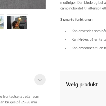
medfølger. Den bløde og behag
campingbordet til aftenspil ell
3 smarte funktioner:
Kan anvendes som hå
Kan klikkes på en tel
Kan omdannes til en b
Vælg produkt
 front­solsejlet eller som
. Kan bruges på 25-28 mm