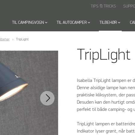
TIPS & TRICKS
SUPP
TIL CAMPINGVOGN
keyboard_arrow_down
TIL AUTOCAMPER
keyboard_arrow_down
TILBEHØR
keyboard_arrow_down
CA
ilbehør
TripLight
TripLight
Isabella TripLight lampen er de
Denne alsidige lampe kan nem
praktiske kliksystem, der pa
Desuden kan den hurtigt omda
perfekt til både camping- og 
TripLight lampen er batteridr
Indikator lyser grønt, når bat