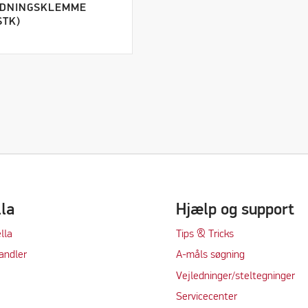
DNINGSKLEMME
STK)
lla
Hjælp og support
lla
Tips & Tricks
andler
A-måls søgning
Vejledninger/steltegninger
Servicecenter