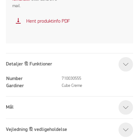
mail.
vertical_align_bottom
Hent produktinfo PDF
Detaljer & Funktioner
Number
710030555
Gardiner
Cube Creme
Mål
Vejledning & vedligeholdelse