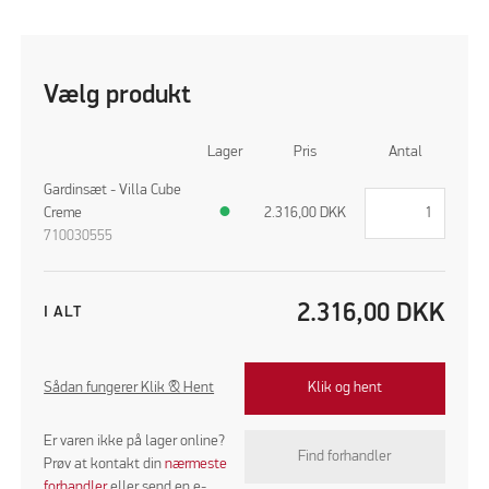
Vælg produkt
Lager
Pris
Antal
Gardinsæt - Villa Cube
Creme
●
2.316,00
DKK
710030555
2.316,00
DKK
I ALT
Sådan fungerer Klik & Hent
Klik og hent
Er varen ikke på lager online?
Find forhandler
Prøv at kontakt din
nærmeste
forhandler
eller send en e-