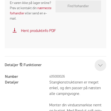
Er varen ikke på lager online?
Find forhandler
Prøv at kontakt din
nærmeste
forhandler
eller send en e-
mail.
vertical_align_bottom
Hent produktinfo PDF
Detaljer & Funktioner
Number
405000026
Detaljer
Stangkonstruktionen er meget
enkel, og den passer på næsten
alle campingvogne.
Monter din vinduesmarkise nemt