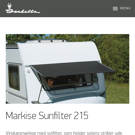
menu
MENU
Markise Sunfilter 215
Vinduesmarkise med solfilter, som holder solens stråler ude,