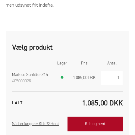
men udsynet frit indefra.
Vælg produkt
Lager
Pris
Antal
Markise Sunfilter 215
●
1.085,00
DKK
405000026
1.085,00
DKK
I ALT
Sådan fungerer Klik & Hent
Klik og hent