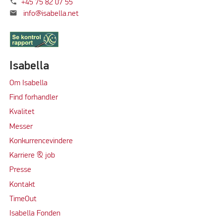
phone
+45 75 82 07 55
mail
info@isabella.net
Isabella
Om Isabella
Find forhandler
Kvalitet
Messer
Konkurrencevindere
Karriere & job
Presse
Kontakt
TimeOut
Isabella Fonden