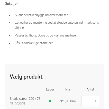
Detaljer
Skaber ekstra skygge ud over markisen
Let og hurtig montering ved at skubbe vulsten ind i markisens
skinne
Passer til Thule, Dometic og Fiamma markiser
Fås i 4 forskellige størrelser
Vælg produkt
Lager
Pris
Antal
Shade screen 200 x 75
●
949,00
DKK
251002005