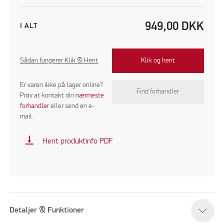
949,00
DKK
I ALT
Sådan fungerer Klik & Hent
Klik og hent
Er varen ikke på lager online?
Find forhandler
Prøv at kontakt din
nærmeste
forhandler
eller send en e-
mail.
vertical_align_bottom
Hent produktinfo PDF
Detaljer & Funktioner