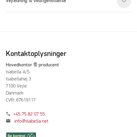
Vejledning & vedligeholdelse
Kontaktoplysninger
Hovedkontor & producent
Isabella A/S
Isabellahøj 3
7100 Vejle
Danmark
CVR: 87619117
phone
+45 75 82 07 55
mail
info@isabella.net