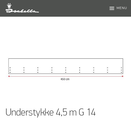
menu
MENU
Understykke 4,5 m G 14