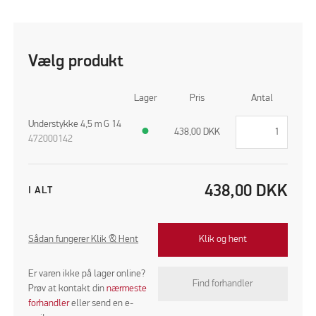
Vælg produkt
Lager
Pris
Antal
Understykke 4,5 m G 14
●
438,00
DKK
472000142
438,00
DKK
I ALT
Sådan fungerer Klik & Hent
Klik og hent
Er varen ikke på lager online?
Find forhandler
Prøv at kontakt din
nærmeste
forhandler
eller send en e-