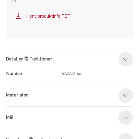
mail.
vertical_align_bottom
Hent produktinfo PDF
Detaljer & Funktioner
Number
472000142
Materialer
Mål