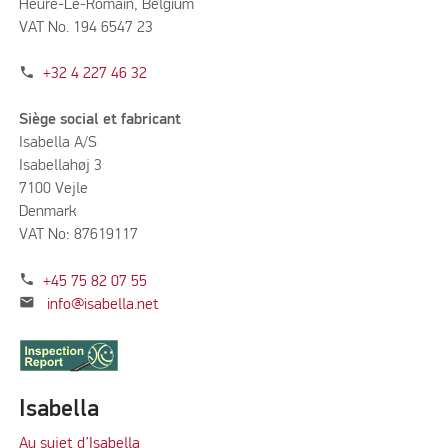
Heure-Le-Romain, Belgium
VAT No. 194 6547 23
phone
+32 4 227 46 32
Siège social et fabricant
Isabella A/S
Isabellahøj 3
7100 Vejle
Denmark
VAT No: 87619117
phone
+45 75 82 07 55
mail
info@isabella.net
Isabella
Au sujet d’Isabella