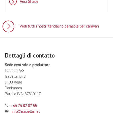
Vedi Shade
Vedi tutti i nostri tendalino parasole per caravan
Dettagli di contatto
Sede centrale e produttore
Isabella A/S
Isabellahøj 3
7100 Vejle
Danimarca
Partita IVA: 87619117
phone
+45 75 82 07 55
mail
info@isabella.net