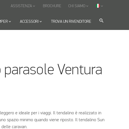
ASSISTENZA
BROCHURE
CHI SIAMO
keyboard_arrow_down
keyboard_arrow_down
keyboard_arrow_down
search
MPER
keyboard_arrow_down
ACCESSORI
keyboard_arrow_down
TROVA UN RIVENDITORE
 parasole Ventura
eggero e ideale per i viaggi. Il tendalino è realizzato in
 uno spazio minimo quando viene riposto. Il tendalino Sun
 delle caravan.