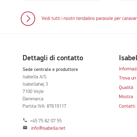
Vedi tutti i nostri tendalino parasole per carava
Dettagli di contatto
Isabe
Informazi
Sede centrale e produttore
Isabella A/S
Trova un 
Isabellahøj 3
Qualità
7100 Vejle
Mostra
Danimarca
Partita IVA: 87619117
Contatti
phone
+45 75 82 07 55
mail
info@isabella.net