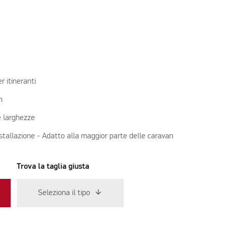
r itineranti
n
se larghezze
installazione - Adatto alla maggior parte delle caravan
Trova la taglia giusta
Seleziona il tipo