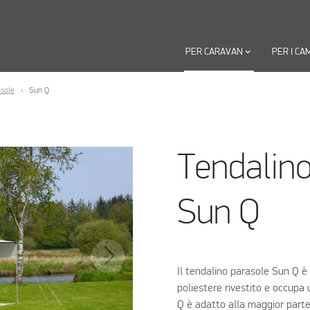
PER CARAVAN
keyboard_arrow_down
PER I CA
asole
Sun Q
Tendalino
Sun Q
Il tendalino parasole Sun Q è l
poliestere rivestito e occupa
Q è adatto alla maggior parte