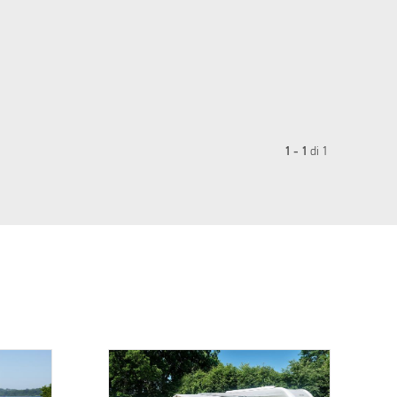
1 - 1
di
1