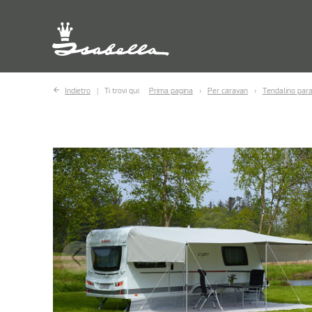
Indietro
Ti trovi qui:
Prima pagina
Per caravan
Tendalino par