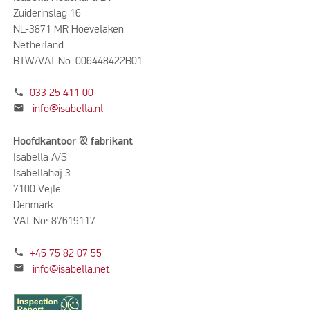
Zuiderinslag 16
NL-3871 MR Hoevelaken
Netherland
BTW/VAT No. 006448422B01
phone
033 25 411 00
mail
info@isabella.nl
Hoofdkantoor & fabrikant
Isabella A/S
Isabellahøj 3
7100 Vejle
Denmark
VAT No: 87619117
phone
+45 75 82 07 55
mail
info@isabella.net