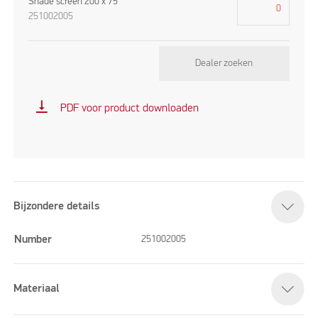
Shade screen 200 x 75
251002005
Dealer zoeken
vertical_align_bottom
PDF voor product downloaden
Bijzondere details
Number
251002005
Materiaal