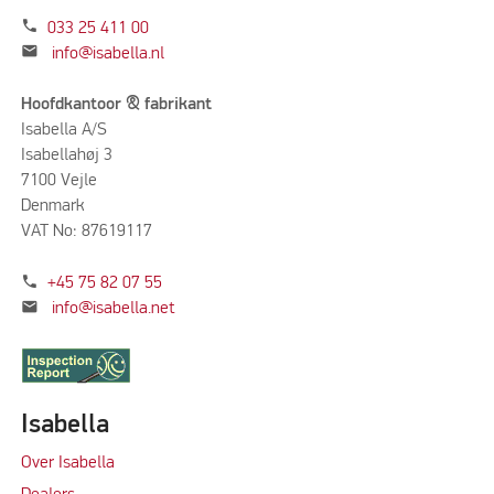
phone
033 25 411 00
mail
info@isabella.nl
Hoofdkantoor & fabrikant
Isabella A/S
Isabellahøj 3
7100 Vejle
Denmark
VAT No: 87619117
phone
+45 75 82 07 55
mail
info@isabella.net
Isabella
Over Isabella