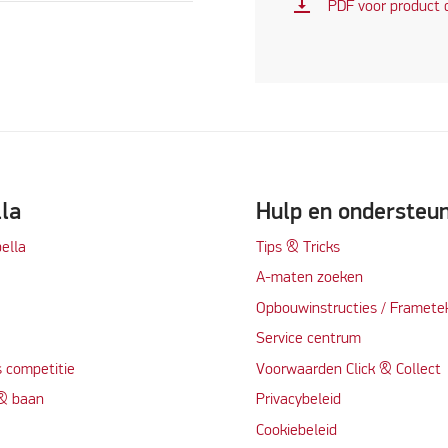
vertical_align_bottom
PDF voor product
lla
Hulp en ondersteu
ella
Tips & Tricks
A-maten zoeken
t
Opbouwinstructies / Framete
Service centrum
 competitie
Voorwaarden Click & Collect
 & baan
Privacybeleid
Cookiebeleid