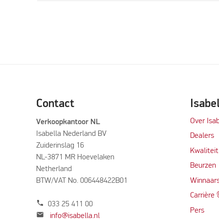
Contact
Isabe
Over Isab
Verkoopkantoor NL
Isabella Nederland BV
Dealers
Zuiderinslag 16
Kwalitei
NL-3871 MR Hoevelaken
Beurzen
Netherland
BTW/VAT No. 006448422B01
Winnaars
Carrière
phone
033 25 411 00
Per
s
mail
info@isabella.nl