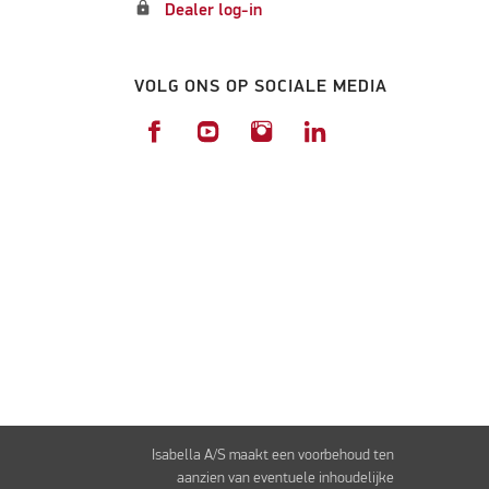
lock
Dealer log-in
VOLG ONS OP SOCIALE MEDIA
Isabella A/S maakt een voorbehoud ten
aanzien van eventuele inhoudelijke