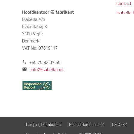
Contact
Hoofdkantoor & fabrikant
Isabella
Isabella A/S
Isabellahøj 3
7100 Vejle
Denmark
VAT No: 87619117
phone
+45 75 82 07 55
mail
info@isabella.net
Camping Distribution
Rue de Baronhaie 63
BE-4682