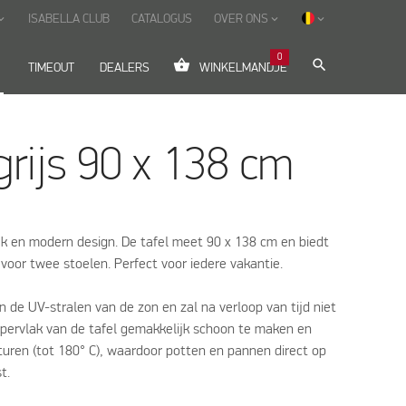
ISABELLA CLUB
CATALOGUS
OVER ONS
_arrow_down
keyboard_arrow_down
keyboard_arrow_down
0
shopping_basket
search
down
TIMEOUT
DEALERS
WINKELMANDJE
grijs 90 x 138 cm
ak en modern design. De tafel meet 90 x 138 cm en biedt
voor twee stoelen. Perfect voor iedere vakantie.
n de UV-stralen van de zon en zal na verloop van tijd niet
ppervlak van de tafel gemakkelijk schoon te maken en
ren (tot 180° C), waardoor potten en pannen direct op
t.