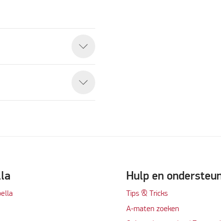
eo
lla
Hulp en ondersteu
ella
Tips & Tricks
A-maten zoeken