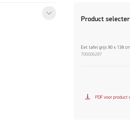
Product selecte
Eet tafel grijs 90 x 138 c
700006287
vertical_align_bottom
PDF voor product