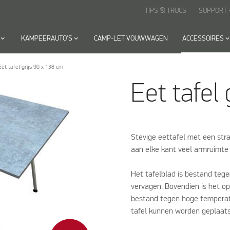
TIPS & TRUCS
SUPPORT
keyboard
yboard_arrow_down
KAMPEERAUTO'S
keyboard_arrow_down
CAMP-LET VOUWWAGEN
ACCESSOIRES
keyboard_arrow_
Eet tafel grijs 90 x 138 cm
Eet tafel 
Stevige eettafel met een str
aan elke kant veel armruimte 
Het tafelblad is bestand tege
vervagen. Bovendien is het o
bestand tegen hoge temperatu
tafel kunnen worden geplaats