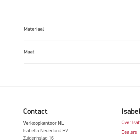
Materiaal
Maat
Please accept marketing cookies to watch this vid
Contact
Isabe
Over Isab
Verkoopkantoor NL
Isabella Nederland BV
Dealers
Zuiderinslag 16