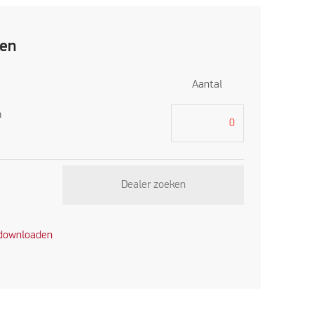
ren
Aantal
m
Dealer zoeken
 downloaden