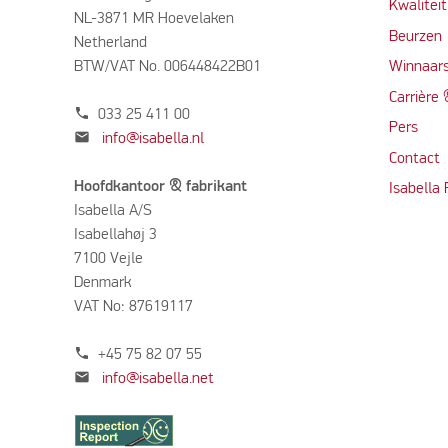
Kwalitei
NL-3871 MR Hoevelaken
Beurzen
Netherland
BTW/VAT No. 006448422B01
Winnaars
Carrière
phone
033 25 411 00
Per
s
mail
info@isabella.nl
Contact
Hoofdkantoor & fabrikant
Isabella
Isabella A/S
Isabellahøj 3
7100 Vejle
Denmark
VAT No: 87619117
phone
+45 75 82 07 55
mail
info@isabella.net