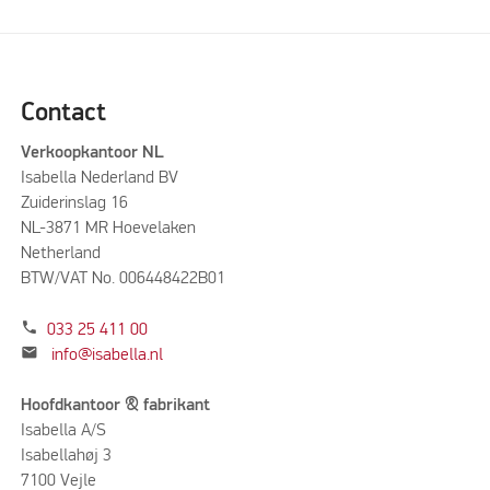
Contact
Verkoopkantoor NL
Isabella Nederland BV
Zuiderinslag 16
NL-3871 MR Hoevelaken
Netherland
BTW/VAT No. 006448422B01
phone
033 25 411 00
mail
info@isabella.nl
Hoofdkantoor & fabrikant
Isabella A/S
Isabellahøj 3
7100 Vejle