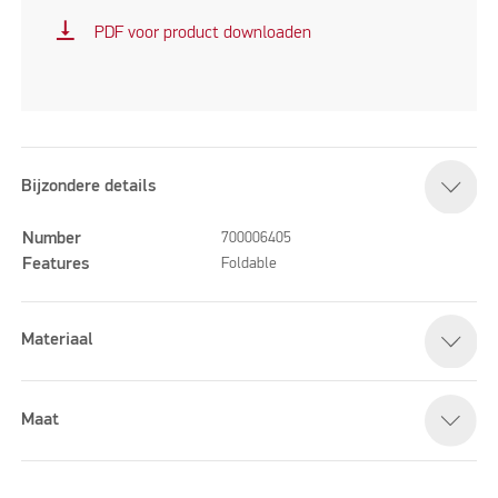
vertical_align_bottom
PDF voor product downloaden
Bijzondere details
Number
700006405
Features
Foldable
Materiaal
Maat