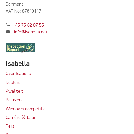
Denmark
VAT No: 87619117
phone
+45 75 82 07 55
mail
info@isabella.net
Isabella
Over Isabella
Dealers
Kwaliteit
Beurzen
Winnaars competitie
Carrière & baan
Per
s