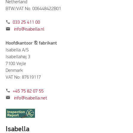
Netherland
BTW/VAT No. 006448422B01
phone
033 25 411 00
mail
info@isabella.nl
Hoofdkantoor & fabrikant
Isabella A/S
Isabellahøj 3
7100 Vejle
Denmark
VAT No: 87619117
phone
+45 75 82 07 55
mail
info@isabella.net
Isabella