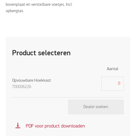
bovenplaat en verstelbare voetjes. Incl.
opbergtas.
Product selecteren
Aantal
Opvouwbare Hoekkast
700006226
Dealer zoeken
vertical_align_bottom
PDF voor product downloaden