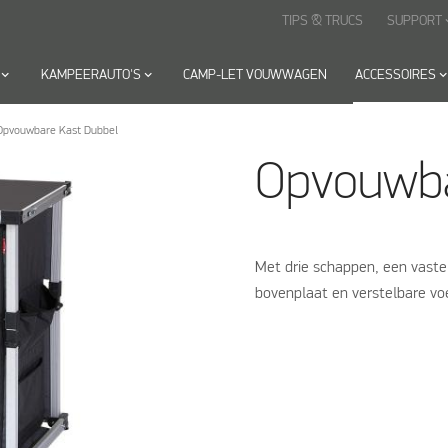
TIPS & TRUCS
SUPPORT
keyboard
yboard_arrow_down
KAMPEERAUTO'S
keyboard_arrow_down
CAMP-LET VOUWWAGEN
ACCESSOIRES
keyboard_arrow_
Opvouwbare Kast Dubbel
Opvouwba
Met drie schappen, een vaste
bovenplaat en verstelbare vo