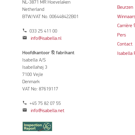
NL-3871 MR Hoevelaken
Beurzen
Netherland
BTW/VAT No. 006448422B01
Winnaars
Carrière
phone
033 25 411 00
Per
s
mail
info@isabella.nl
Contact
Hoofdkantoor & fabrikant
Isabella
Isabella A/S
Isabellahøj 3
7100 Vejle
Denmark
VAT No: 87619117
phone
+45 75 82 07 55
mail
info@isabella.net