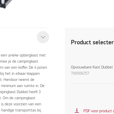
Product selecte
s een unieke opbergkast met
mee je de campingkast
Opvouwbare Kast Dubbel
rm van een koffer. De 4 poten
700006257
bij het in elkaar klappen
. Hierdoor neemt de
 minimum aan ruimte in. De
ampingkast Dubbel heeft 3
t. Om de campingkast
 is deze voorzien van een
vertical_align_bottom
 handige transporttas bij.
PDF voor product