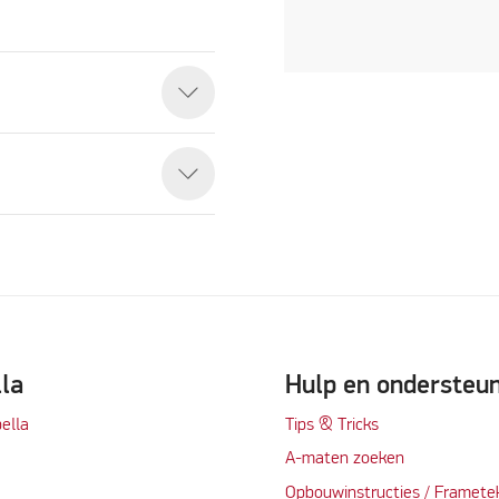
lla
Hulp en ondersteu
ella
Tips & Tricks
A-maten zoeken
t
Opbouwinstructies / Framete