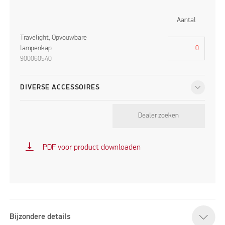
Aantal
Travelight, Opvouwbare
lampenkap
900060540
DIVERSE ACCESSOIRES
Dealer zoeken
vertical_align_bottom
PDF voor product downloaden
Bijzondere details