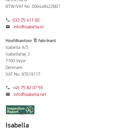
Netherland
BTW/VAT No. 006448422B01
phone
033 25 411 00
mail
info@isabella.nl
Hoofdkantoor & fabrikant
Isabella A/S
Isabellahøj 3
7100 Vejle
Denmark
VAT No: 87619117
phone
+45 75 82 07 55
mail
info@isabella.net
Isabella