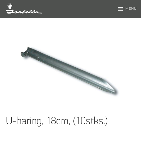
menu
MENU
U-haring, 18cm, (10stks.)