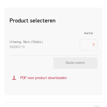
Product selecteren
Aantal
U-haring, 18cm, (10stks.)
900060119
Dealer zoeken
vertical_align_bottom
PDF voor product downloaden