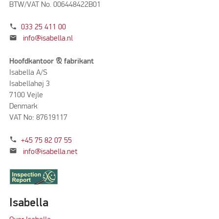
BTW/VAT No. 006448422B01
phone
033 25 411 00
mail
info@isabella.nl
Hoofdkantoor & fabrikant
Isabella A/S
Isabellahøj 3
7100 Vejle
Denmark
VAT No: 87619117
phone
+45 75 82 07 55
mail
info@isabella.net
Isabella