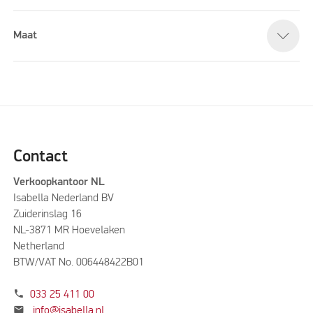
Maat
Please accept marketing cookies to watch this video
Contact
Verkoopkantoor NL
Isabella Nederland BV
Zuiderinslag 16
NL-3871 MR Hoevelaken
Netherland
BTW/VAT No. 006448422B01
phone
033 25 411 00
mail
info@isabella.nl