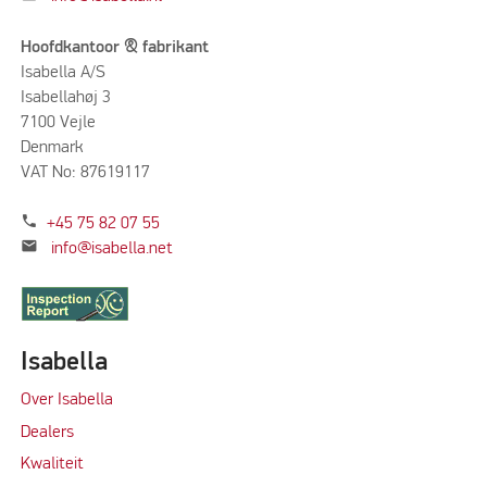
Hoofdkantoor & fabrikant
Isabella A/S
Isabellahøj 3
7100 Vejle
Denmark
VAT No: 87619117
phone
+45 75 82 07 55
mail
info@isabella.net
Isabella
Over Isabella
Dealers
Kwaliteit