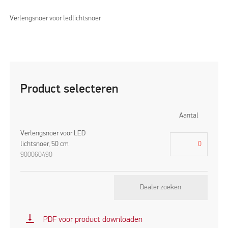
Verlengsnoer voor ledlichtsnoer
Product selecteren
Aantal
Verlengsnoer voor LED
lichtsnoer, 50 cm.
900060490
Dealer zoeken
vertical_align_bottom
PDF voor product downloaden