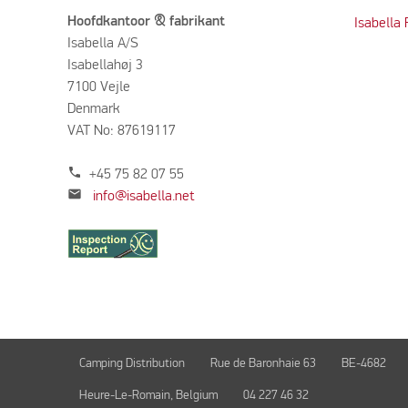
Hoofdkantoor & fabrikant
Isabella
Isabella A/S
Isabellahøj 3
7100 Vejle
Denmark
VAT No: 87619117
phone
+45 75 82 07 55
mail
info@isabella.net
Camping Distribution
Rue de Baronhaie 63
BE-4682
Heure-Le-Romain, Belgium
04 227 46 32