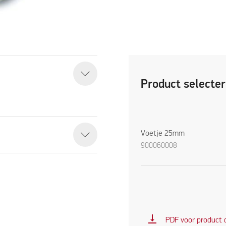
Product selecte
Voetje 25mm
900060008
vertical_align_bottom
PDF voor product