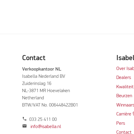
Contact
Isabe
Over Isab
Verkoopkantoor NL
Isabella Nederland BV
Dealers
Zuiderinslag 16
Kwalitei
NL-3871 MR Hoevelaken
Beurzen
Netherland
BTW/VAT No. 006448422B01
Winnaars
Carrière
phone
033 25 411 00
Per
s
mail
info@isabella.nl
Contact