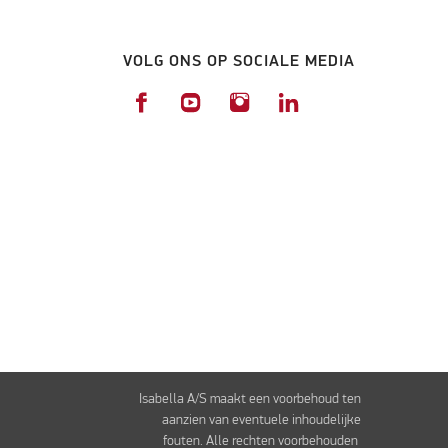
VOLG ONS OP SOCIALE MEDIA
Isabella A/S maakt een voorbehoud ten
aanzien van eventuele inhoudelijke
fouten. Alle rechten voorbehouden