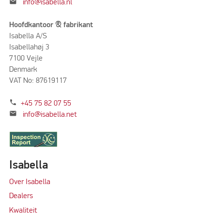
mail
info@isabella.nl
Hoofdkantoor & fabrikant
Isabella A/S
Isabellahøj 3
7100 Vejle
Denmark
VAT No: 87619117
phone
+45 75 82 07 55
mail
info@isabella.net
Isabella
Over Isabella
Dealers
Kwaliteit