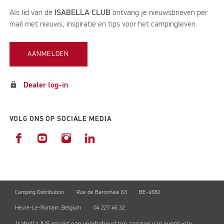
Als lid van de
ISABELLA CLUB
ontvang je nieuwsbrieven per
mail met nieuws, inspiratie en tips voor het campingleven.
AANMELDEN
lock
Dealer log-in
VOLG ONS OP SOCIALE MEDIA
Camping Distribution
Rue de Baronhaie 63
BE-4682
Heure-Le-Romain, Belgium
04 227 46 32
Isabella A/S maakt een voorbehoud ten aanzien van eventuele