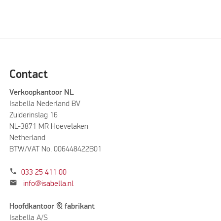
Please accept marketing cookies to watch this video
Contact
Verkoopkantoor NL
Isabella Nederland BV
Zuiderinslag 16
NL-3871 MR Hoevelaken
Netherland
BTW/VAT No. 006448422B01
phone
033 25 411 00
mail
info@isabella.nl
Hoofdkantoor & fabrikant
Isabella A/S