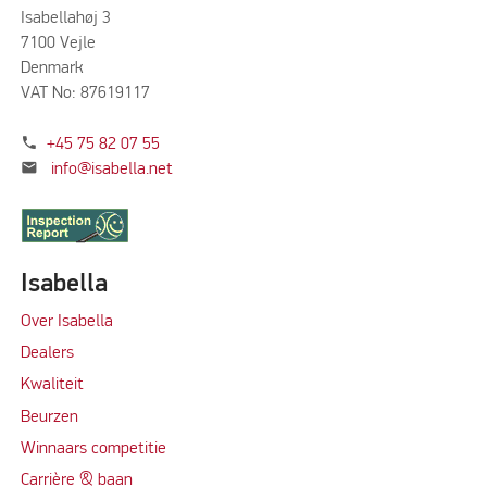
Isabellahøj 3
7100 Vejle
Denmark
VAT No: 87619117
phone
+45 75 82 07 55
mail
info@isabella.net
Isabella
Over Isabella
Dealers
Kwaliteit
Beurzen
Winnaars competitie
Carrière & baan