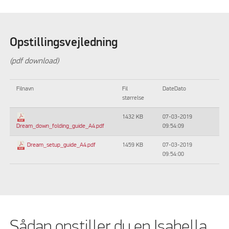
Opstillingsvejledning
(pdf download)
Filnavn
Fil
DateDato
størrelse
1432 KB
07-03-2019
09:54:09
Dream_down_folding_guide_A4.pdf
1459 KB
07-03-2019
Dream_setup_guide_A4.pdf
09:54:00
Sådan opstiller du en Isabella