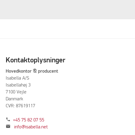
Venligst acceptere marketing-cookies for at se denne video
Kontaktoplysninger
Hovedkontor & producent
Isabella A/S
Isabellahøj 3
7100 Vejle
Danmark
CVR: 87619117
phone
+45 75 82 07 55
mail
info@isabella.net