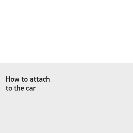
Venligst acceptere
marketing-cookies
for at se denne video
How to attach
to the car