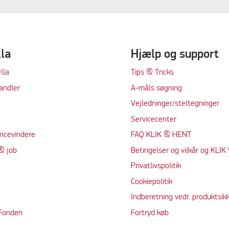
lla
Hjælp og support
lla
Tips & Tricks
andler
A-måls søgning
Vejledninger/steltegninger
Servicecenter
ncevindere
FAQ KLIK & HENT
& job
Betingelser og vilkår og KLI
Privatlivspolitik
Cookiepolitik
Indberetning vedr. produktsik
 Fonden
Fortryd køb