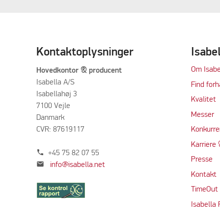
Kontaktoplysninger
Isabe
Om Isabe
Hovedkontor & producent
Isabella A/S
Find forh
Isabellahøj 3
Kvalitet
7100 Vejle
Messer
Danmark
CVR: 87619117
Konkurre
Karriere 
phone
+45 75 82 07 55
Presse
mail
info@isabella.net
Kontakt
TimeOut
Isabella