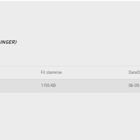
INGER)
Fil størrelse
DateD
1155 KB
06-09