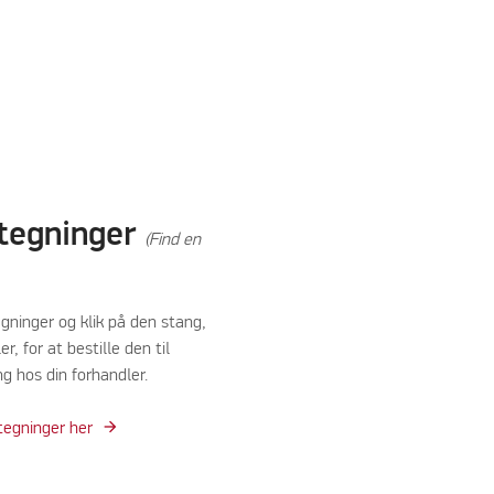
tegninger
(Find en
gninger og klik på den stang,
r, for at bestille den til
g hos din forhandler.
tegninger her