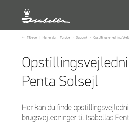
Tilbage
Her er du:
Forside
Support
Opstillingsvejledning/stel
Opstillingsvejledni
Penta Solsejl
Her kan du finde opstillingsvejledn
brugsvejledninger til Isabellas Pent