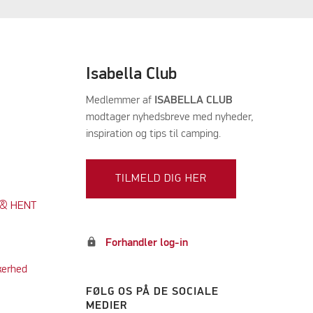
Isabella Club
Medlemmer af
ISABELLA CLUB
modtager nyhedsbreve med nyheder,
inspiration og tips til camping.
TILMELD DIG HER
K & HENT
lock
Forhandler log-in
kerhed
FØLG OS PÅ DE SOCIALE
MEDIER