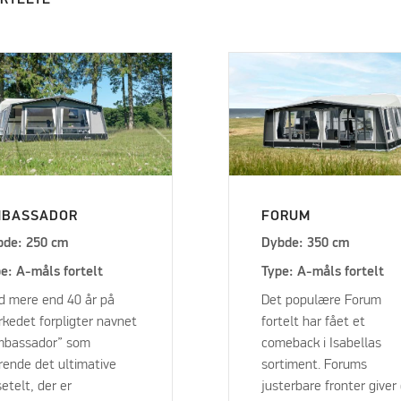
BASSADOR
FORUM
bde: 250 cm
Dybde: 350 cm
e: A-måls fortelt
Type: A-måls fortelt
 mere end 40 år på
Det populære Forum
kedet forpligter navnet
fortelt har fået et
mbassador” som
comeback i Isabellas
ende det ultimative
sortiment. Forums
setelt, der er
justerbare fronter giver 