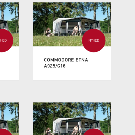
YHED
NYHED
COMMODORE ETNA
A925/G16