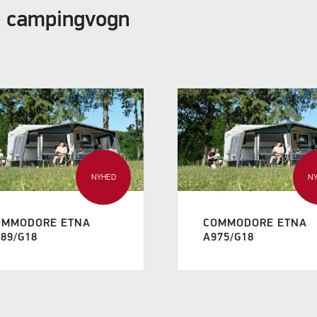
in campingvogn
NYHED
N
OMMODORE ETNA
COMMODORE ETNA
89/G18
A975/G18