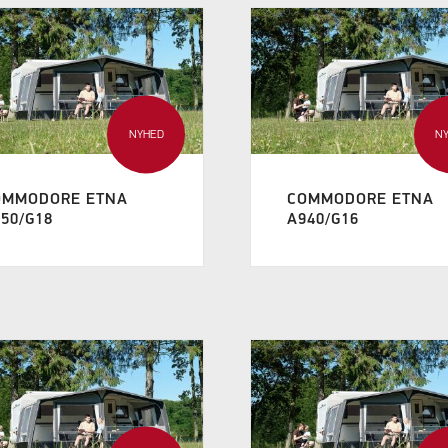
NYHED
N
OMMODORE ETNA
COMMODORE ETNA
50/G18
A940/G16