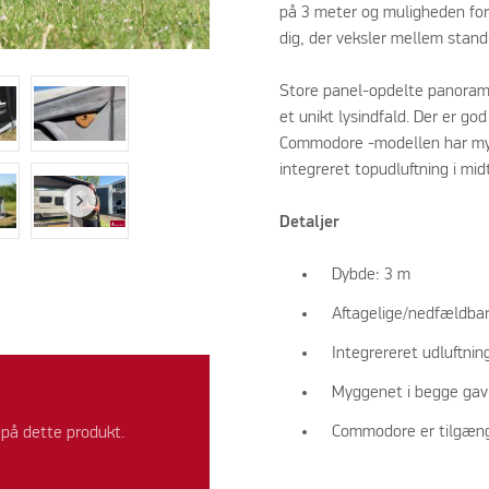
på 3 meter og muligheden for 
dig, der veksler mellem stand
Store panel-opdelte panoram
et unikt lysindfald. Der er go
Commodore -modellen har myg
integreret topudluftning i mid
Detaljer
Dybde: 3 m
Aftagelige/nedfældbar
Integrereret udluftning
Myggenet i begge gav
Commodore er tilgænge
 på dette produkt.