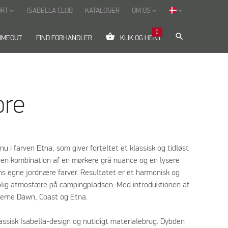
ORT
ISABELLA CLUB
KATALOGER
OM OS
keyboard_arrow_down
keyboard_arrow_down
keyboard_arrow_down
0
shopping_basket
search
IMEOUT
FIND FORHANDLER
KLIK OG HENT
re
 i farven Etna, som giver forteltet et klassisk og tidløst
f en kombination af en mørkere grå nuance og en lysere
ens egne jordnære farver. Resultatet er et harmonisk og
rolig atmosfære på campingpladsen. Med introduktionen af
verne Dawn, Coast og Etna.
ssisk Isabella-design og nutidigt materialebrug. Dybden