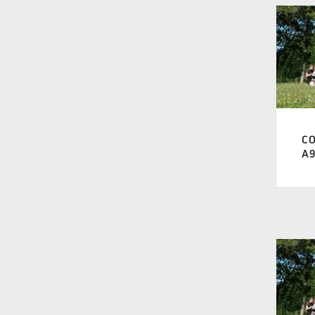
A 510 Averso
(1)
A 850
(1)
A 875
(2)
A 900
(3)
A 915
(3)
C
A 925
(3)
A9
A 940
(3)
A 950
(3)
A 962
(3)
A 975
(3)
A 989
(3)