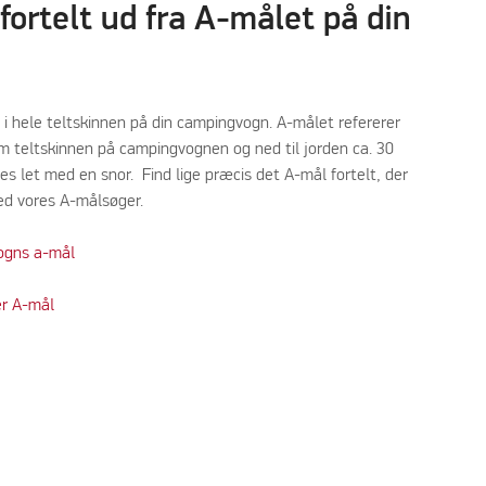
 fortelt ud fra A-målet på din
d i hele teltskinnen på din campingvogn. A-målet refererer
m teltskinnen på campingvognen og ned til jorden ca. 30
es let med en snor. Find lige præcis det A-mål fortelt, der
ed vores A-målsøger.
vogns a-mål
er A-mål