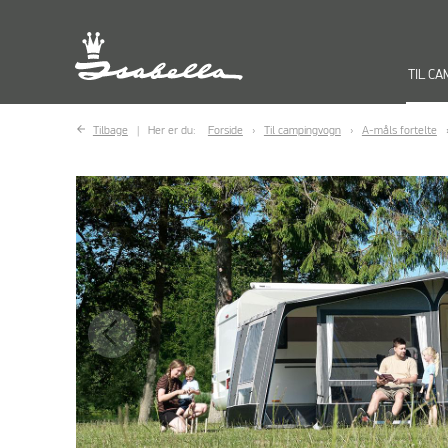
TIL C
Tilbage
Her er du:
Forside
Til campingvogn
A-måls fortelte