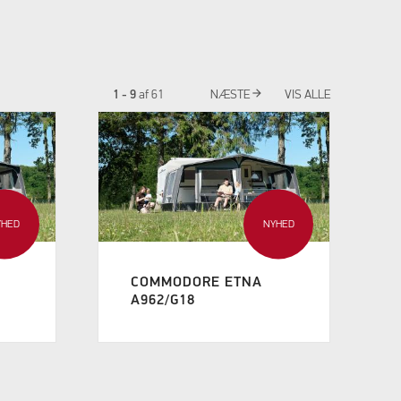
arrow_forward
1 - 9
af
61
NÆSTE
VIS ALLE
YHED
NYHED
COMMODORE ETNA
A962/G18