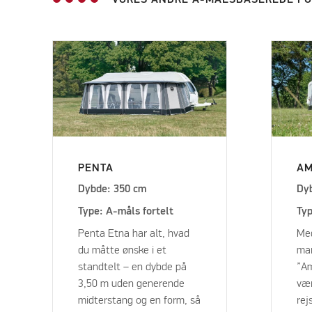
PENTA
AM
Dybde: 350 cm
Dy
Type: A-måls fortelt
Typ
Penta Etna har alt, hvad
Med
du måtte ønske i et
mar
standtelt – en dybde på
”A
3,50 m uden ­generende
vær
midterstang og en form, så
rej