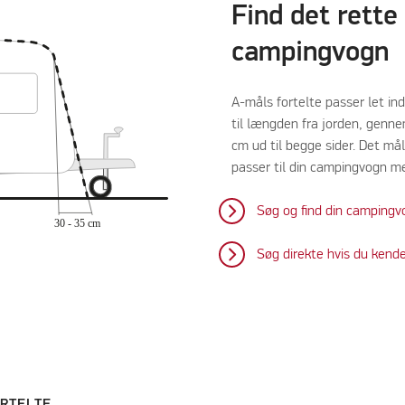
Find det rette
campingvogn
A-måls fortelte passer let in
til længden fra jorden, genne
cm ud til begge sider. Det mål
passer til din campingvogn m
Søg og find din camping
Søg direkte hvis du kend
RTELTE