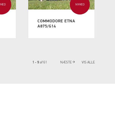
YHED
NYHED
COMMODORE ETNA
A875/G14
arrow_forward
1 - 9
af
61
NÆSTE
VIS ALLE