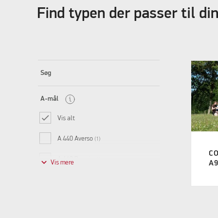
Find typen der passer til d
Søg
A-mål
Vis alt
A 440 Averso
(1)
C
A 440 Premio
keyboard_arrow_down
(1)
A9
A 500 Averso
(1)
A 510 / 520 Averso
(1)