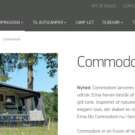
TIPS & TRICKS
SUPP
AMPINGVOGN
keyboard_arrow_down
TIL AUTOCAMPER
keyboard_arrow_down
CAMP-LET
TILBEHØR
keyboard_arrow_down
T
Commodore
Commodo
Nyhed:
Commodore lanceres nu
udtryk. Etna-farven består a
grå tone, inspireret af natur
elegant look, der skaber en 
Etna fås Commodore nu i far
Commodore er en fusion af kla