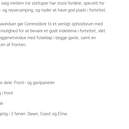
valg mellem tre steltyper har store fordele, specielt for
- og rejsecamping, og nyder at have god plads i forteltet.
avinduer gør Commodore til et venligt opholdsrum med
d mulighed for at bevare et godt indeklima i forteltet, idet
genetvindue med folieklap i begge gavle, samt en
ten af fronten.
e dele: Front- og gavlpaneler
 i front
le
lig i 3 farver: Dawn, Coast og Etna