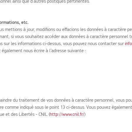
nnel ainsi que d’autres politiques pertinentes.
ormations, etc.
us mettions à jour, modifiions ou effacions les données à caractère 
nant, si vous souhaitez accéder aux données à caractère personnel tr
ns sur les informations ci-dessus, vous pouvez nous contacter sur
inf
 également nous écrire à l’adresse suivante :
laindre du traitement de vos données à caractère personnel, vous po
ttre comme indiqué sous le point 13 ci-dessus. Vous pouvez égalemen
ue et des Libertés - CNIL (
http://www.cnil.fr/
)