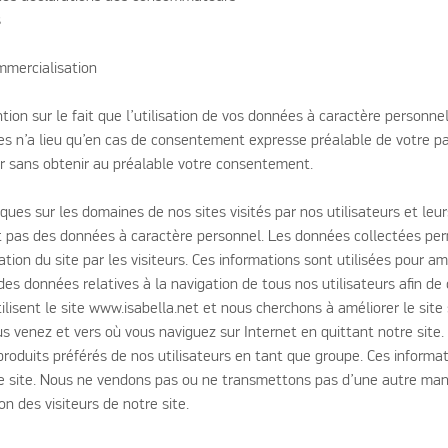
s
ommercialisation
tion sur le fait que l’utilisation de vos données à caractère personnel
res n’a lieu qu’en cas de consentement expresse préalable de votre par
r sans obtenir au préalable votre consentement.
iques sur les domaines de nos sites visités par nos utilisateurs et leu
pas des données à caractère personnel. Les données collectées per
ation du site par les visiteurs. Ces informations sont utilisées pour amé
 des données relatives à la navigation de tous nos utilisateurs afin 
tilisent le site www.isabella.net et nous cherchons à améliorer le sit
s venez et vers où vous naviguez sur Internet en quittant notre site.
 produits préférés de nos utilisateurs en tant que groupe. Ces inform
 le site. Nous ne vendons pas ou ne transmettons pas d’une autre mani
tion des visiteurs de notre site.