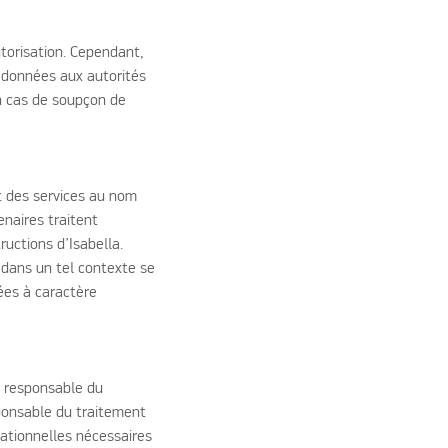
torisation. Cependant,
s données aux autorités
en cas de soupçon de
t des services au nom
enaires traitent
uctions d’Isabella.
t dans un tel contexte se
ées à caractère
u responsable du
sponsable du traitement
ationnelles nécessaires