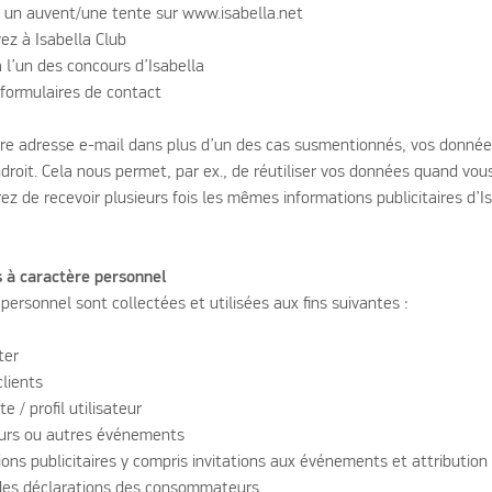
 un auvent/une tente sur www.isabella.net
vez à Isabella Club
à l’un des concours d’Isabella
 formulaires de contact
tre adresse e-mail dans plus d’un des cas susmentionnés, vos donnée
droit. Cela nous permet, par ex., de réutiliser vos données quand vou
z de recevoir plusieurs fois les mêmes informations publicitaires d’I
s à caractère personnel
ersonnel sont collectées et utilisées aux fins suivantes :
ter
clients
 / profil utilisateur
cours ou autres événements
ions publicitaires y compris invitations aux événements et attributio
 des déclarations des consommateurs