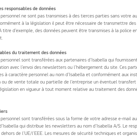
res responsables de données
personnel ne sont pas transmises à des tierces parties sans votre au
formément à la législation il peut être nécessaire de transmettre de
. A titre d’exemple, des données peuvent être transmises à la police 
t.
sables du traitement des données
personnel sont transférées aux partenaires d’Isabella qui fournissen
elation avec l’envoi des newsletters ou l’hébergement du site. Ces part
s à caractère personnel au nom d’Isabella et conformément aux instr
 ou de vente totale ou partielle de l’entreprise un éventuel transfer
égislation en vigueur à tout moment relative au traitement des donn
iers
personnel sont transférées sous la forme de votre adresse e-mail a
’Isabella qui distribue les newsletters au nom d’Isabella A/S. Le re
 dehors de l’UE/l’EEE. Les mesures de sécurité techniques et organis