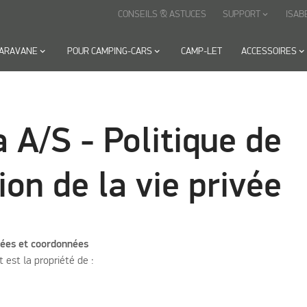
CONSEILS & ASTUCES
SUPPORT
ISAB
keyboard_arrow_down
CARAVANE
keyboard_arrow_down
POUR CAMPING-CARS
keyboard_arrow_down
CAMP-LET
ACCESSOIRES
keyboard_arrow_down
a A/S - Politique de
ion de la vie privée
nées et coordonnées
t est la propriété de :