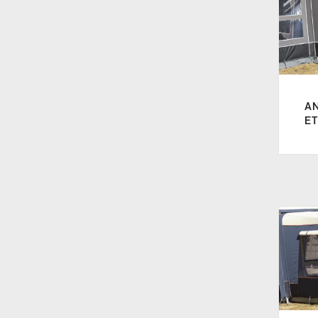
Commodore
(7)
Forum Etna
(7)
Isabella Air Cirrus 300
(4)
A
Isabella Air Cirrus 400
(4)
ET
Magnum 340
(7)
Magnum 400
(7)
Nordic 300
(1)
Penta
(3)
Prisma
(7)
Universal 360
(3)