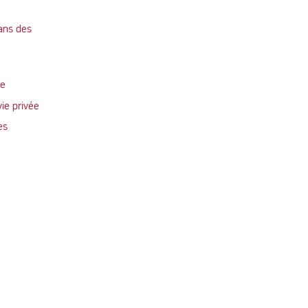
ans des
te
vie privée
es