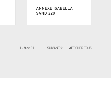
ANNEXE ISABELLA
SAND 220
arrow_forward
1 - 9
de
21
SUIVANT
AFFICHER TOUS