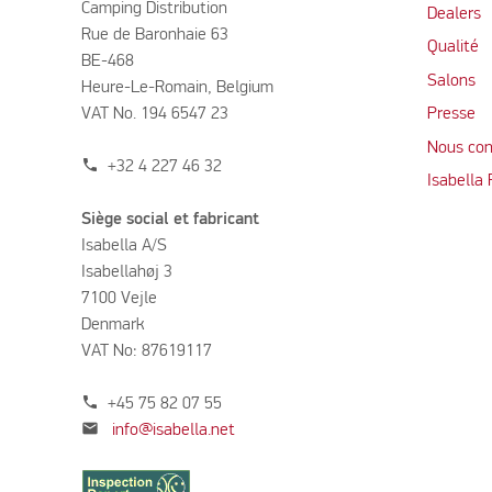
Camping Distribution
Dealers
Rue de Baronhaie 63
Qualité
BE-468
Salons
Heure-Le-Romain, Belgium
VAT No. 194 6547 23
Presse
Nous con
phone
+32 4 227 46 32
Isabella
Siège social et fabricant
Isabella A/S
Isabellahøj 3
7100 Vejle
Denmark
VAT No: 87619117
phone
+45 75 82 07 55
mail
info@isabella.net