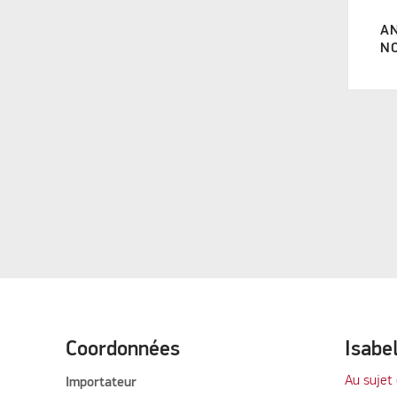
Universal 420
(3)
A
Ventura AIR Alto
(1)
NO
Ventura AIR Aura
(1)
Ventura AIR Dove
(1)
Ventura AIR Lux
(1)
Ventura AIR Nova
(1)
Ventura AIR Vita
(1)
Ventura D250
(7)
Ventura D300
(7)
Ventura Freestander W300 H
(3)
Coordonnées
Isabe
Ventura Marlin W330
(3)
Au sujet 
Importateur