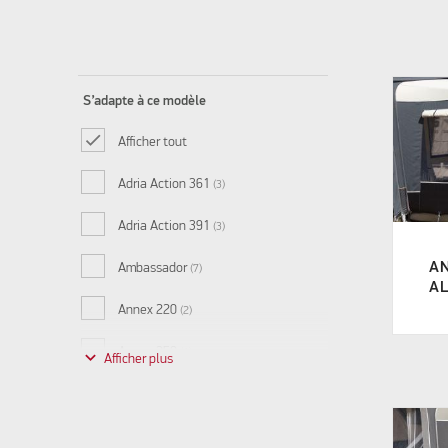
S’adapte à ce modèle
Afficher tout
Adria Action 361
(3)
Adria Action 391
(3)
A
Ambassador
(7)
AL
Annex 220
(2)
Annex 250
keyboard_arrow_down
(1)
Annex 300
(1)
Capri
(7)