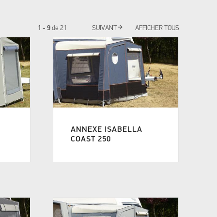
arrow_forward
1 - 9
de
21
SUIVANT
AFFICHER TOUS
ANNEXE ISABELLA
COAST 250