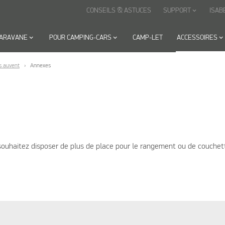
CONSEILS & ASTUCES
SUPPORT
ISAB
keyboard_arrow_down
CARAVANE
keyboard_arrow_down
POUR CAMPING-CARS
keyboard_arrow_down
CAMP-LET
ACCESSOIRES
keyboard_arrow_down
s auvent
Annexes
souhaitez disposer de plus de place pour le rangement ou de couchet