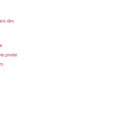
ans des
te
vie privée
es