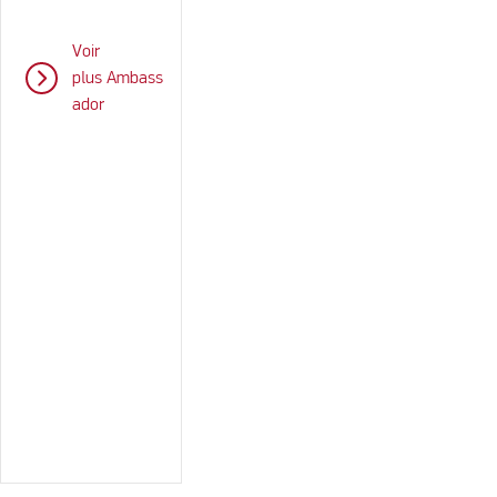
Voir
plus Ambass
ador