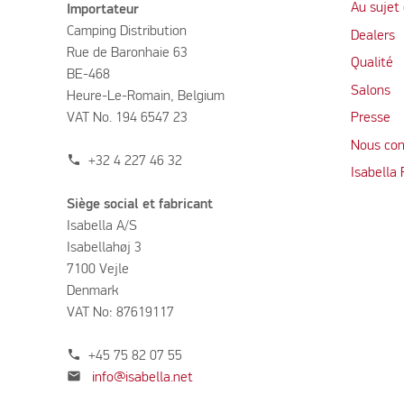
Au sujet 
Importateur
Camping Distribution
Dealers
Rue de Baronhaie 63
Qualité
BE-468
Salons
Heure-Le-Romain, Belgium
VAT No. 194 6547 23
Presse
Nous con
phone
+32 4 227 46 32
Isabella
Siège social et fabricant
Isabella A/S
Isabellahøj 3
7100 Vejle
Denmark
VAT No: 87619117
phone
+45 75 82 07 55
mail
info@isabella.net