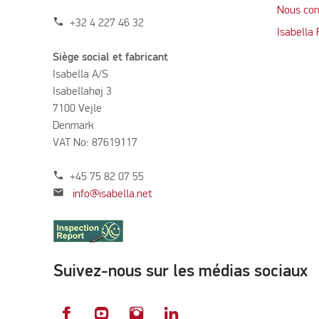
Nous con
phone
+32 4 227 46 32
Isabella
Siège social et fabricant
Isabella A/S
Isabellahøj 3
7100 Vejle
Denmark
VAT No: 87619117
phone
+45 75 82 07 55
mail
info@isabella.net
Suivez-nous sur les médias sociaux