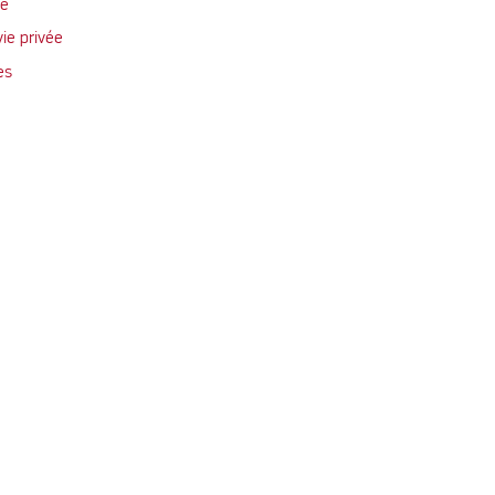
te
vie privée
es