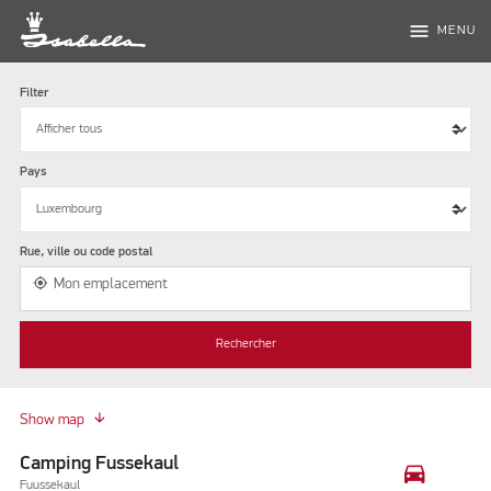
menu
MENU
Filter
Pays
Rue, ville ou code postal
my_location
Mon emplacement
Rechercher
Show map
Camping Fussekaul
drive_eta
Fuussekaul