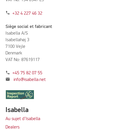
VAT No. 194 6547 23
phone
+32 4 227 46 32
Siège social et fabricant
Isabella A/S
Isabellahøj 3
7100 Vejle
Denmark
VAT No: 87619117
phone
+45 75 82 07 55
mail
info@isabella.net
Isabella
Au sujet d’Isabella
Dealers