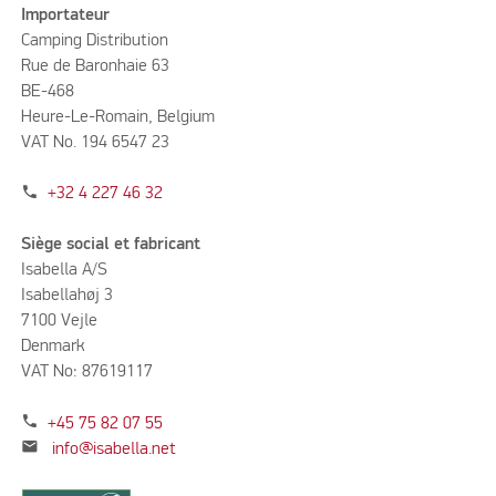
Importateur
Camping Distribution
Rue de Baronhaie 63
BE-468
Heure-Le-Romain, Belgium
VAT No. 194 6547 23
phone
+32 4 227 46 32
Siège social et fabricant
Isabella A/S
Isabellahøj 3
7100 Vejle
Denmark
VAT No: 87619117
phone
+45 75 82 07 55
mail
info@isabella.net