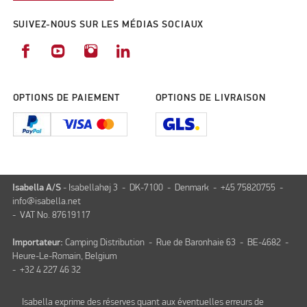
SUIVEZ-NOUS SUR LES MÉDIAS SOCIAUX
OPTIONS DE PAIEMENT
OPTIONS DE LIVRAISON
Isabella A/S
- Isabellahøj 3 - DK-7100 - Denmark - +45 75820755 -
info@isabella.net
- VAT No. 87619117
Importateur:
Camping Distribution - Rue de Baronhaie 63 - BE-4682 -
Heure-Le-Romain, Belgium
- +32 4 227 46 32
Isabella exprime des réserves quant aux éventuelles erreurs de