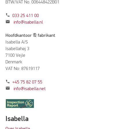
BTW/VAT No. 006448422B01
phone
033 25 411 00
mail
info@isabella.nl
Hoofdkantoor & fabrikant
Isabella A/S
Isabellahøj 3
7100 Vejle
Denmark
VAT No: 87619117
phone
+45 75 82 07 55
mail
info@isabella.net
Isabella