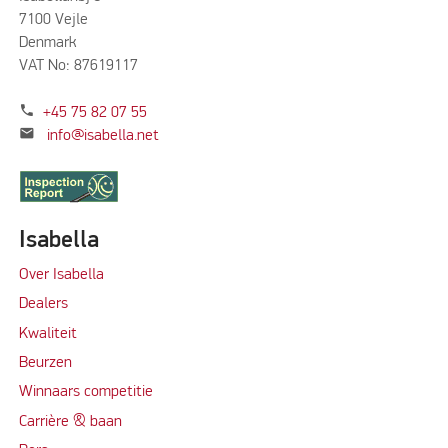
7100 Vejle
Denmark
VAT No: 87619117
phone
+45 75 82 07 55
mail
info@isabella.net
Isabella
Over Isabella
Dealers
Kwaliteit
Beurzen
Winnaars competitie
Carrière & baan