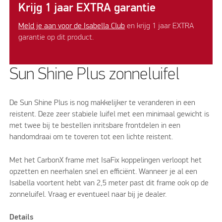
Krijg 1 jaar EXTRA garantie
Meld je aan voor de Isabella Club
en krijg 1 jaar EXTRA
garantie op dit product.
Sun Shine Plus zonneluifel
De Sun Shine Plus is nog makkelijker te veranderen in een
reistent. Deze zeer stabiele luifel met een minimaal gewicht is
met twee bij te bestellen inritsbare frontdelen in een
handomdraai om te toveren tot een lichte reistent.
Met het CarbonX frame met IsaFix koppelingen verloopt het
opzetten en neerhalen snel en efficiënt. Wanneer je al een
Isabella voortent hebt van 2,5 meter past dit frame ook op de
zonneluifel. Vraag er eventueel naar bij je dealer.
Details