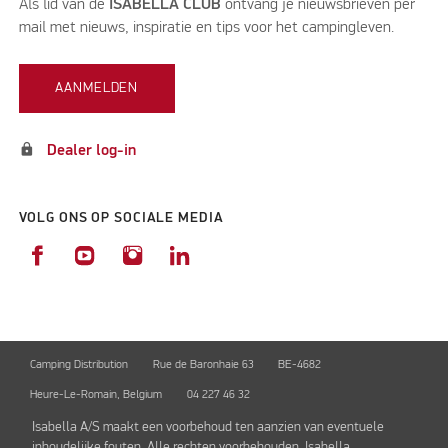
Als lid van de
ISABELLA CLUB
ontvang je nieuwsbrieven per
mail met nieuws, inspiratie en tips voor het campingleven.
AANMELDEN
lock
Dealer log-in
VOLG ONS OP SOCIALE MEDIA
Camping Distribution
Rue de Baronhaie 63
BE-4682
Heure-Le-Romain, Belgium
04 227 46 32
Isabella A/S maakt een voorbehoud ten aanzien van eventuele
inhoudelijke fouten. Alle rechten voorbehouden Isabella.