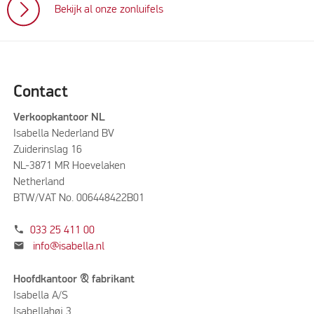
Bekijk al onze zonluifels
Contact
Verkoopkantoor NL
Isabella Nederland BV
Zuiderinslag 16
NL-3871 MR Hoevelaken
Netherland
BTW/VAT No. 006448422B01
phone
033 25 411 00
mail
info@isabella.nl
Hoofdkantoor & fabrikant
Isabella A/S
Isabellahøj 3