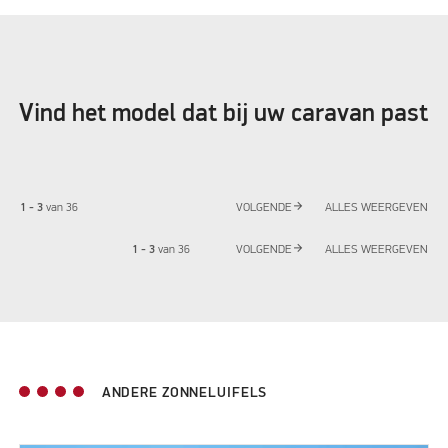
Vind het model dat bij uw caravan past
arrow_forward
1 - 3
van
36
VOLGENDE
ALLES WEERGEVEN
arrow_forward
1 - 3
van
36
VOLGENDE
ALLES WEERGEVEN
ANDERE ZONNELUIFELS