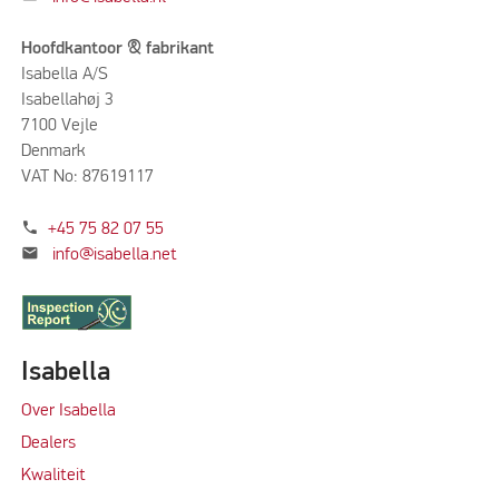
Hoofdkantoor & fabrikant
Isabella A/S
Isabellahøj 3
7100 Vejle
Denmark
VAT No: 87619117
phone
+45 75 82 07 55
mail
info@isabella.net
Isabella
Over Isabella
Dealers
Kwaliteit