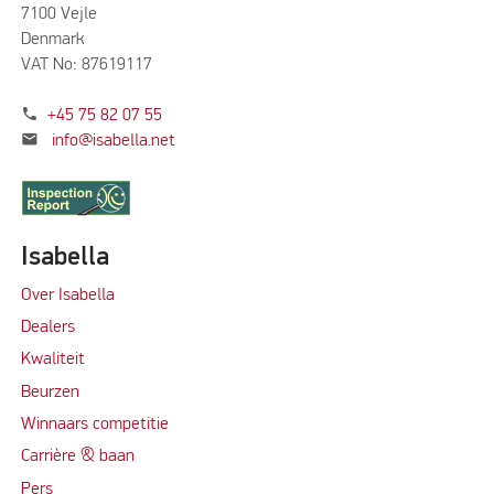
7100 Vejle
Denmark
VAT No: 87619117
phone
+45 75 82 07 55
mail
info@isabella.net
Isabella
Over Isabella
Dealers
Kwaliteit
Beurzen
Winnaars competitie
Carrière & baan
Per
s