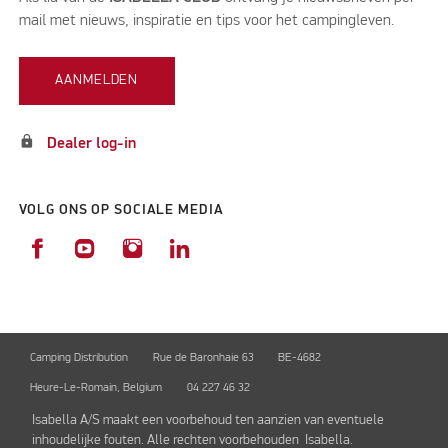
mail met nieuws, inspiratie en tips voor het campingleven.
AANMELDEN
lock
Dealer log-in
VOLG ONS OP SOCIALE MEDIA
Camping Distribution
Rue de Baronhaie 63
BE-4682
Heure-Le-Romain, Belgium
04 227 46 32
Isabella A/S maakt een voorbehoud ten aanzien van eventuele
inhoudelijke fouten. Alle rechten voorbehouden Isabella.