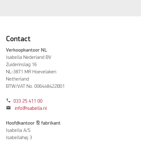
Contact
Verkoopkantoor NL
Isabella Nederland BV
Zuiderinslag 16
NL-3871 MR Hoevelaken
Netherland
BTW/VAT No. 006448422B01
phone
033 25 411 00
mail
info@isabella.nl
Hoofdkantoor & fabrikant
Isabella A/S
Isabellahøj 3