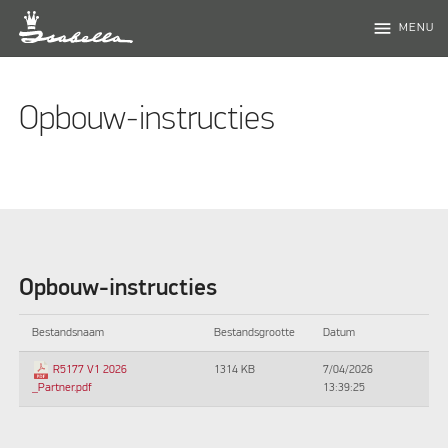
menu
MENU
Opbouw-instructies
Opbouw-instructies
Bestandsnaam
Bestandsgrootte
Datum
1314 KB
7/04/2026
R5177 V1 2026
13:39:25
_Partner.pdf