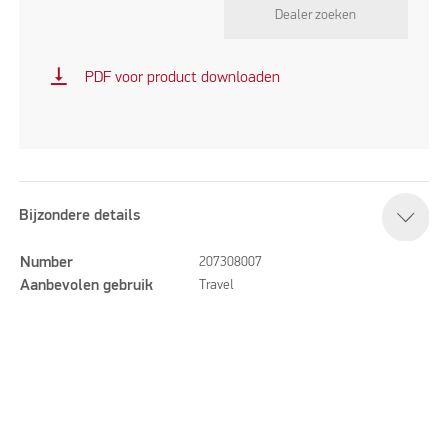
Dealer zoeken
vertical_align_bottom
PDF voor product downloaden
Bijzondere details
Number
207308007
Aanbevolen gebruik
Travel