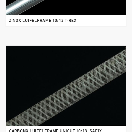
ZINOX LUIFELFRAME 10/13 T-REX
CARBONX LUIFELFRAME UNICUT 10/13 ISAFIX