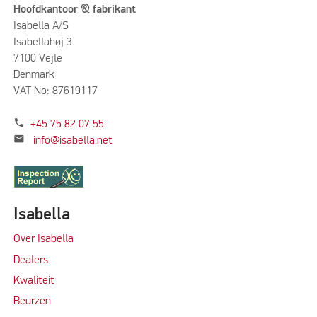
Hoofdkantoor & fabrikant
Isabella A/S
Isabellahøj 3
7100 Vejle
Denmark
VAT No: 87619117
phone
+45 75 82 07 55
mail
info@isabella.net
Isabella
Over Isabella
Dealers
Kwaliteit
Beurzen