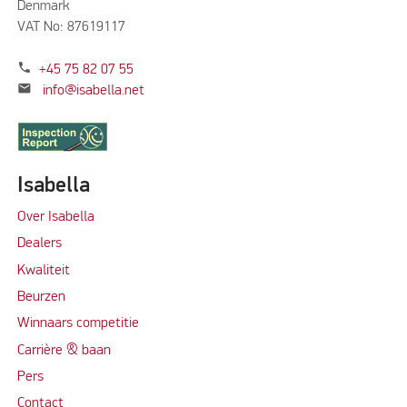
Denmark
VAT No: 87619117
phone
+45 75 82 07 55
mail
info@isabella.net
Isabella
Over Isabella
Dealers
Kwaliteit
Beurzen
Winnaars competitie
Carrière & baan
Per
s
Contact