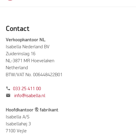
Contact
Verkoopkantoor NL
Isabella Nederland BV
Zuiderinslag 16
NL-3871 MR Hoevelaken
Netherland
BTW/VAT No. 006448422B01
phone
033 25 411 00
mail
info@isabella.nl
Hoofdkantoor & fabrikant
Isabella A/S
Isabellahøj 3
7100 Vejle