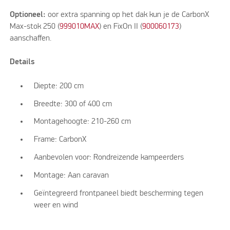
Optioneel:
oor extra spanning op het dak kun je de CarbonX
Max-stok 250 (
999010MAX
) en FixOn II (
900060173
)
aanschaffen.
Details
Diepte: 200 cm
Breedte: 300 of 400 cm
Montagehoogte: 210-260 cm
Frame: CarbonX
Aanbevolen voor: Rondreizende kampeerders
Montage: Aan caravan
Geïntegreerd frontpaneel biedt bescherming tegen
weer en wind