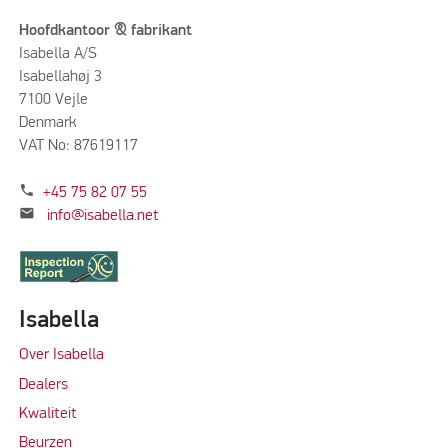
Hoofdkantoor & fabrikant
Isabella A/S
Isabellahøj 3
7100 Vejle
Denmark
VAT No: 87619117
phone
+45 75 82 07 55
mail
info@isabella.net
Isabella
Over Isabella
Dealers
Kwaliteit
Beurzen