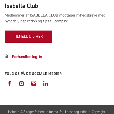
Isabella Club
Medlemmer af
ISABELLA CLUB
modtager nyhedsbreve med
nyheder, inspiration og tips til camping.
TILMELD DIG HER
lock
Forhandler log-in
FØLG OS PÅ DE SOCIALE MEDIER
Isabella A/S tager forbehold for evt. fejl i priser og indhold. Copyright