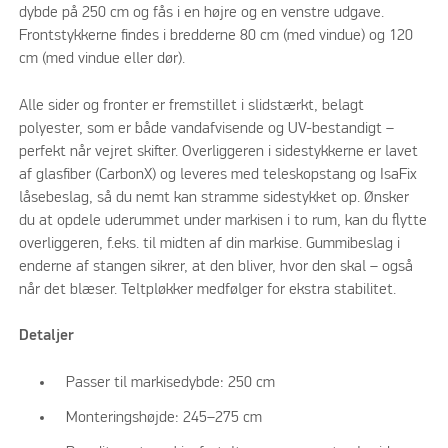
dybde på 250 cm og fås i en højre og en venstre udgave.
Frontstykkerne findes i bredderne 80 cm (med vindue) og 120
cm (med vindue eller dør).
Alle sider og fronter er fremstillet i slidstærkt, belagt
polyester, som er både vandafvisende og UV-bestandigt –
perfekt når vejret skifter. Overliggeren i sidestykkerne er lavet
af glasfiber (CarbonX) og leveres med teleskopstang og IsaFix
låsebeslag, så du nemt kan stramme sidestykket op. Ønsker
du at opdele uderummet under markisen i to rum, kan du flytte
overliggeren, f.eks. til midten af din markise. Gummibeslag i
enderne af stangen sikrer, at den bliver, hvor den skal – også
når det blæser. Teltpløkker medfølger for ekstra stabilitet.
Detaljer
Passer til markisedybde: 250 cm
Monteringshøjde: 245–275 cm