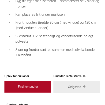
Byg dit eget markisefortelt – sammensæt selv sider og
fronter
Kan placeres frit under markisen
Frontmoduler: Bredde 80 cm (med vindue) og 120 cm
(med vindue eller dør)
Slidstærkt, UV-bestandigt og vandafvisende belagt
polyester
Sider og fronter sættes sammen med selvklæbende
lukkebånd
Oplev før du køber
Find den rette størrelse
Find forhandler
Vælg type
Find vejledning