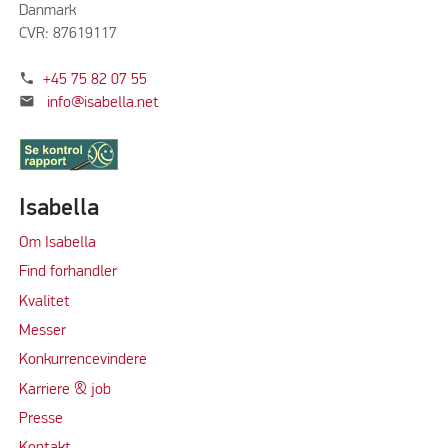
Danmark
CVR: 87619117
phone
+45 75 82 07 55
mail
info@isabella.net
Isabella
Om Isabella
Find forhandler
Kvalitet
Messer
Konkurrencevindere
Karriere & job
Presse