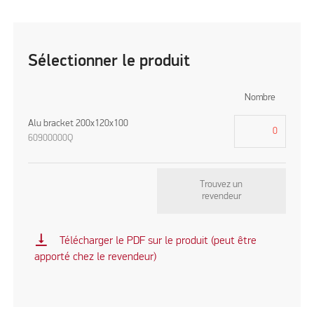
Sélectionner le produit
Nombre
Alu bracket 200x120x100
60900000Q
Trouvez un
revendeur
vertical_align_bottom
Télécharger le PDF sur le produit (peut être
apporté chez le revendeur)