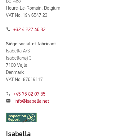
BE-468
Heure-Le-Romain, Belgium
VAT No. 194 6547 23
phone
+32 4 227 46 32
Siège social et fabricant
Isabella A/S
Isabellahøj 3
7100 Vejle
Denmark
VAT No: 87619117
phone
+45 75 82 07 55
mail
info@isabella.net
Isabella