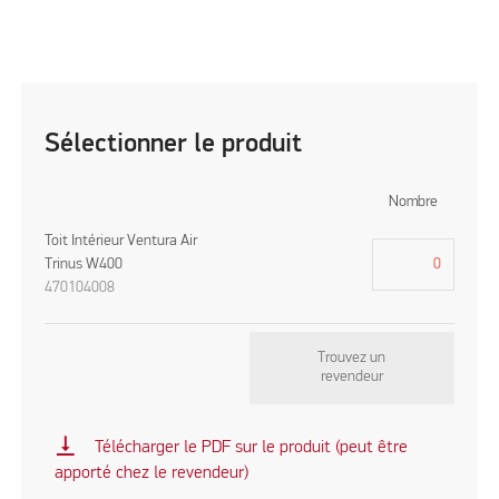
Sélectionner le produit
Nombre
Toit Intérieur Ventura Air
Trinus W400
470104008
Trouvez un
revendeur
vertical_align_bottom
Télécharger le PDF sur le produit (peut être
apporté chez le revendeur)