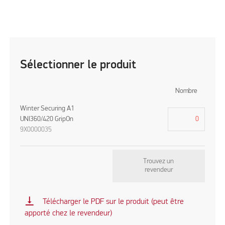
Sélectionner le produit
Nombre
Winter Securing A1
UNI360/420 GripOn
9X0000035
Trouvez un
revendeur
vertical_align_bottom
Télécharger le PDF sur le produit (peut être
apporté chez le revendeur)