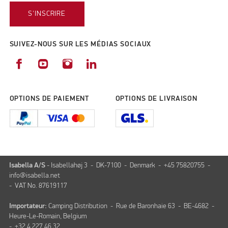
S'INSCRIRE
SUIVEZ-NOUS SUR LES MÉDIAS SOCIAUX
OPTIONS DE PAIEMENT
OPTIONS DE LIVRAISON
Isabella A/S
- Isabellahøj 3 - DK-7100 - Denmark - +45 75820755 -
info@isabella.net
- VAT No. 87619117
Importateur:
Camping Distribution - Rue de Baronhaie 63 - BE-4682 -
Heure-Le-Romain, Belgium
- +32 4 227 46 32