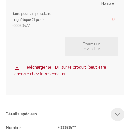
Nombre
Barre pour lampe solaire,
magnétique (1 pcs.)
900060577
Trouvez un
revendeur
vertical_align_bottom
Télécharger le PDF sur le produit (peut être
apporté chez le revendeur)
Détails spéciaux
Number
900060577