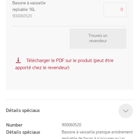
Bassine à vaisselle
repliable 16L
900060520
Trouvez un
revendeur
vertical_align_bottom
Télécharger le PDF sur le produit (peut être
apporté chez le revendeur)
Détails spéciaux
Number
900060520
Détails spéciaux
Bassine à vaisselle pratique entièrement
repliable de façon à n’occuper qu’un