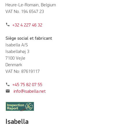
Heure-Le-Romain, Belgium
VAT No. 194 6547 23
phone
+32 4 227 46 32
Siège social et fabricant
Isabella A/S
Isabellahøj 3
7100 Vejle
Denmark
VAT No: 87619117
phone
+45 75 82 07 55
mail
info@isabella.net
Isabella