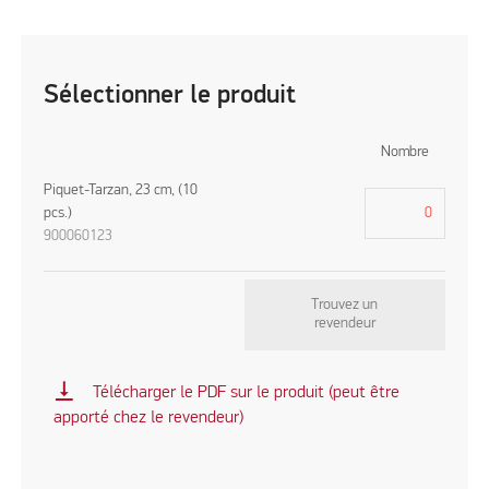
Sélectionner le produit
Nombre
Piquet-Tarzan, 23 cm, (10
pcs.)
900060123
Trouvez un
revendeur
vertical_align_bottom
Télécharger le PDF sur le produit (peut être
apporté chez le revendeur)