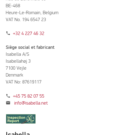
BE-468
Heure-Le-Romain, Belgium
VAT No. 194 6547 23
phone
+32 4 227 46 32
Siège social et fabricant
Isabella A/S
Isabellahøj 3
7100 Vejle
Denmark
VAT No: 87619117
phone
+45 75 82 07 55
mail
info@isabella.net