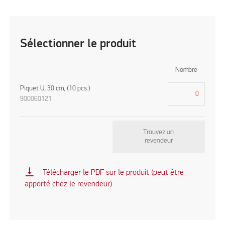
Sélectionner le produit
Nombre
Piquet U, 30 cm, (10 pcs.)
900060121
Trouvez un
revendeur
vertical_align_bottom
Télécharger le PDF sur le produit (peut être
apporté chez le revendeur)