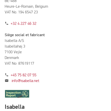
BE-468
Heure-Le-Romain, Belgium
VAT No. 194 6547 23
phone
+32 4 227 46 32
Siège social et fabricant
Isabella A/S
Isabellahøj 3
7100 Vejle
Denmark
VAT No: 87619117
phone
+45 75 82 07 55
mail
info@isabella.net
Isabella