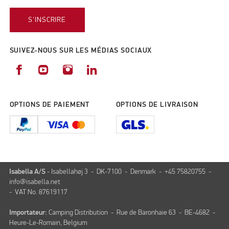
S'INSCRIRE
SUIVEZ-NOUS SUR LES MÉDIAS SOCIAUX
OPTIONS DE PAIEMENT
OPTIONS DE LIVRAISON
Isabella A/S
- Isabellahøj 3 - DK-7100 - Denmark - +45 75820755 -
info@isabella.net
- VAT No. 87619117
Importateur:
Camping Distribution - Rue de Baronhaie 63 - BE-4682 -
Heure-Le-Romain, Belgium