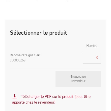
Sélectionner le produit
Nombre
Repose-tête gris clair
700006259
Trouvez un
revendeur
vertical_align_bottom
Télécharger le PDF sur le produit (peut être
apporté chez le revendeur)