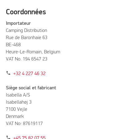
Coordonnées
Importateur
Camping Distribution
Rue de Baronhaie 63
BE-468
Heure-Le-Romain, Belgium
VAT No. 194 6547 23
phone
+32 4 227 46 32
Siège social et fabricant
Isabella A/S
Isabellahøj 3
7100 Vejle
Denmark
VAT No: 87619117
phone
+45 75 82 07 55