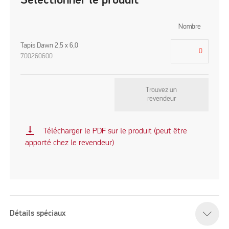
Sélectionner le produit
Nombre
Tapis Dawn 2,5 x 6,0
700260600
Trouvez un
revendeur
vertical_align_bottom
Télécharger le PDF sur le produit (peut être
apporté chez le revendeur)
Détails spéciaux