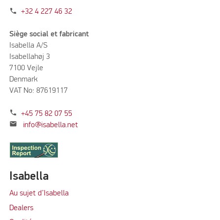
phone
+32 4 227 46 32
Siège social et fabricant
Isabella A/S
Isabellahøj 3
7100 Vejle
Denmark
VAT No: 87619117
phone
+45 75 82 07 55
mail
info@isabella.net
Isabella
Au sujet d’Isabella
Dealers