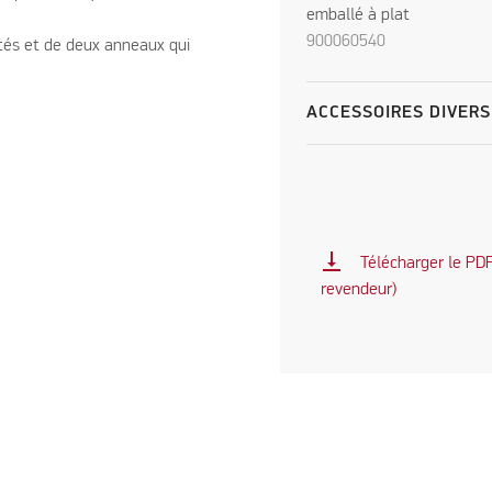
emballé à plat
900060540
tés et de deux anneaux qui
ACCESSOIRES DIVERS
vertical_align_bottom
Télécharger le PDF 
revendeur)