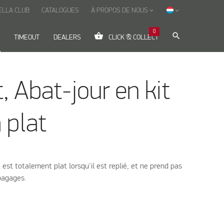
ELLA CLUB
CATALOGUES
À PROPOS DE NOUS
keyboard_arrow_down
keyboard_arrow_down
0
shopping_basket
search
TIMEOUT
DEALERS
CLICK & COLLECT
, Abat-jour en kit
 plat
 est totalement plat lorsqu'il est replié, et ne prend pas
bagages.