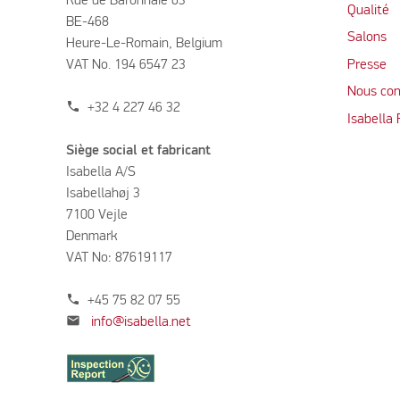
Rue de Baronhaie 63
Qualité
BE-468
Salons
Heure-Le-Romain, Belgium
VAT No. 194 6547 23
Presse
Nous con
phone
+32 4 227 46 32
Isabella
Siège social et fabricant
Isabella A/S
Isabellahøj 3
7100 Vejle
Denmark
VAT No: 87619117
phone
+45 75 82 07 55
mail
info@isabella.net