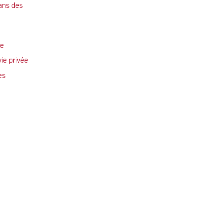
ans des
te
vie privée
es