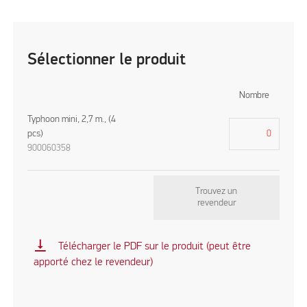
Sélectionner le produit
Nombre
Typhoon mini, 2,7 m., (4
pcs)
900060358
Trouvez un
revendeur
vertical_align_bottom
Télécharger le PDF sur le produit (peut être
apporté chez le revendeur)