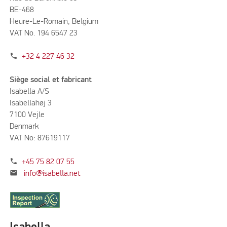
BE-468
Heure-Le-Romain, Belgium
VAT No. 194 6547 23
phone
+32 4 227 46 32
Siège social et fabricant
Isabella A/S
Isabellahøj 3
7100 Vejle
Denmark
VAT No: 87619117
phone
+45 75 82 07 55
mail
info@isabella.net